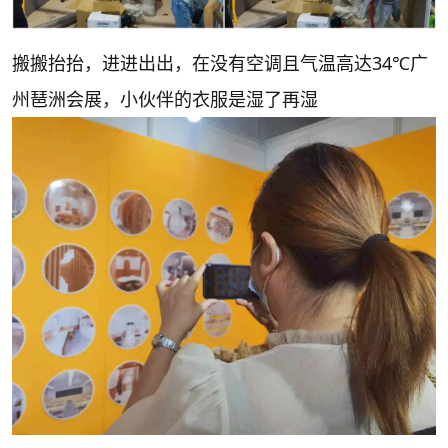
搬搬抬抬，进进出出，在没有空调且气温高达34℃广
州琶洲会展，小伙伴的衣服是湿了再湿