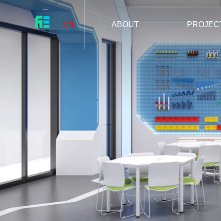
分站
ABOUT
PROJEC