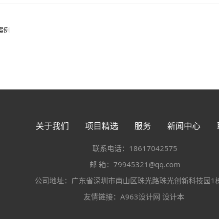
案例
关于我们
项目精选
服务
新闻中心
联系电话：18617042575
邮 箱：79945321@qq.com
公司地址：广东省深圳市南山区珠光路珠光创新科技园1栋
友情链接：
A963设计网
设计本